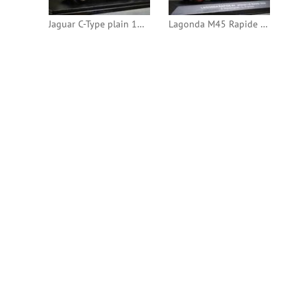
Jaguar C-Type plain 1955 (AutoArt)
Lagonda M45 Rapide 1935 24h Le Mans #4 (IXO)