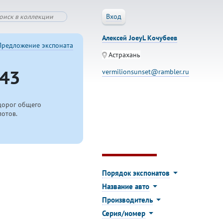
Вход
Алексей JoeyL Кочубеев
Предложение экспоната
Астрахань
43
vermilionsunset@rambler.ru
дорог общего
лотов.
Порядок экспонатов
Название авто
Производитель
Серия/номер