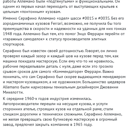
работы Аллемано были «подтянутыми» и функциональными. Он
одним из первых начал переходить от выступающих крыльев к
цельным «понтонным» кузовам.
Именно Серафино Аллемано «одел» шасси #001S и #003S. Без его
аэродинамичных кузовов Ferrari, возможно, не получила бы того
преимущества в скорости и надежности на удачных для них гонках
1948 года. Аллемано был тем, кто помог Энцо Феррари перейти от
«гаражных самоделок» к статусу производителя элитных
спорткаров.
Серафино был известен своей дотошностью. Говорят, он лично
проверял каждый зазор и каждый шов на кузове перед тем, как
машина покидала мастерскую. Если ему что-то не нравилось,
рабочие переделывали деталь с нуля, даже если это грозило
срывом сроков для самого «Коммендаторе» Феррари. Важно
понимать, что сам Серафино был скорее выдающимся менеджером
и мастером-кузовщиком, а не художником. Большинство шедевров
Allemano были нарисованы гениальным дизайнером Джованни
Микелотти.
К середине 1960-х годов индустрия изменилась.
Автопроизводители перешли на несущие кузова, и услуги
сторонних ателье, строящих кузов на отдельной раме, стали
слишком дорогими и технически сложными. Серафино Аллемано,
не желая превращать свою бутиковую мастерскую в огромный
завод, предпочел закрыть компанию в 1965 году.