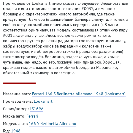
Про модель от Looksmart имею сказать следующее. Внешность для
модели взята с оригинального состояния #003S, а именно с
брошюры о характеристиках нового автомобиля, где также
присутствуют бампера (в дальнейшем бампера снимут для гонок, а
ещё позже у автомобиля изменилась передняя часть). В части
соответствия оригиналу, эта модель, составляющая отличную пару
#001S, сделана лучше. Здесь воспроизвели ремни капота,
количество прутьев решётки радиатора соответствует оригиналу,
жабры воздухозаборников за передними колёсами также
соответствуют, изгиб ветрового стекла (правда без разделителя)
также воспроизведён. Возможно, подвеска чуть ниже, а крыша –
чуть выше, чем надо, но это, пожалуй, мои придирки. Хорошая,
красивая модель важного автомобиля бренда из Маранелло,
обязательный экземпляр в коллекцию.
Название авто:
Ferrari 166 S Berlinetta Allemano 1948 (Looksmart)
Производитель:
Looksmart
Серия/номер:
LS169A
Марка авто:
Ferrari
Модель авто:
166 S Berlinetta Allemano
Год:
1948