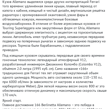
Кузов Allemano выделялся среди других интерпретаций Ferrari
того времени: удлинённая линия крыши, плавный переход от
капота к кабине, изящный и чистый дизайн, вертикальная решётка
радиатора с хромированной окантовкой, узкие фары в
обтекаемых кожухах, минималистичные боковые
воздухозаборники. В отличие от более агрессивных кузовов от
Touring Superleggera или закруглённых форм от Ghia, Allemano
выбрал сдержанную элегантность с акцентом на горизонтальные
линии. Автомобиль имел трубчатую раму, независимую переднюю
подвеску на поперечных рычагах и зависимую заднюю подвеску на
рессорах. Тормоза были барабанными, с гидравлическим
приводом.
Под изящным кузовом скрывались передовые для своего времени
гоночные технологии: легендарный атмосферный V12,
разработанный инженером Джоаккино Коломбо (Colombo V12),
объёмом 2.0 литра (1995 куб. см). Само название «166»
традиционно для Ferrari тех лет отражает округленный объем
одного цилиндра. Мощность авто составляла около 110–130 л.с.
при 6000 об/мин (в зависимости от настроек и количества
карбюраторов Weber). Для легкой машины весом около 800 кг это
обеспечивало отличную динамику и максимальную скорость свыше
170 км/ч.
Яркий старт.
Главное достижение 166 Berlinetta Allemano – это победа в