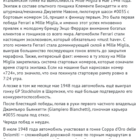
итальянской гонке на выносливость Mille Miglia в мае 1948 года.
Экипаж в составе опытного гонщика Клементе Биондетти и его
штурмана/механика Джузеппе Навоне, пилотируя шасси #003S с
бортовым номером 16, пришел к финишу первым. Это была первая
победа Ferrari в Mille Miglia, и именно этот успех мгновенно
привлек к молодому бренду Энцо Феррари внимание богатых
клиентов и гонщиков со всего мира. Автомобили Ferrari стали
настоящим эксклюзивом, который обязательно «must have». С
этого момента Ferrari стала доминирующей силой в Mille Miglia,
выиграв большинство последующих гонок вплоть до закрытия
марафона. Также, интересный факт: именно в ту эпоху на Mille
Miglia закрепилась система стартовых номеров, которые означали
время старта экипажа. Если на машине был нарисован номер
«724», это значило, что она покинула стартовую рампу ровно в
7:24 утра.
А позже в том же месяце мае 1948 года автомобиль ещё выиграл
гонку GP Stockholm в Шарпнэке, что ещё больше подтвердило его
конкурентоспособность.
После блестящей победы, попав в руки первого частного владельца
Джампьеро Бьянкетти (Giampiero Bianchetti), гоночная карьера
#003S пошла под откос.
Череда побед и неудач.
В июле 1948 года автомобиль участвовал в гонке Coppa d’Oro delle
Dolomiti — сложнейшей дорожной гонке по горным маршрутам в