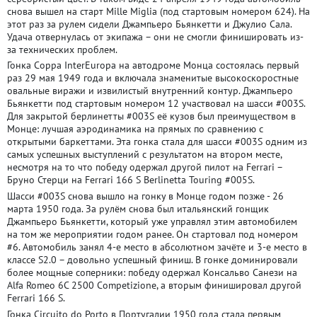
снова вышел на старт Mille Miglia (под стартовым номером 624). На
этот раз за рулем сидели Джампьеро Бьянкетти и Джулио Сала.
Удача отвернулась от экипажа – они не смогли финишировать из-
за технических проблем.
Гонка Coppa InterEuropa на автодроме Монца состоялась первый
раз 29 мая 1949 года и включала знаменитые высокоскоростные
овальные виражи и извилистый внутренний контур. Джампьеро
Бьянкетти под стартовым номером 12 участвовал на шасси #003S.
Для закрытой берлинетты #003S её кузов был преимуществом в
Монце: лучшая аэродинамика на прямых по сравнению с
открытыми баркеттами. Эта гонка стала для шасси #003S одним из
самых успешных выступлений с результатом на втором месте,
несмотря на то что победу одержал другой пилот на Ferrari –
Бруно Стерци на Ferrari 166 S Berlinetta Touring #005S.
Шасси #003S снова вышло на гонку в Монце годом позже - 26
марта 1950 года. За рулём снова был итальянский гонщик
Джампьеро Бьянкетти, который уже управлял этим автомобилем
на том же мероприятии годом ранее. Он стартовал под номером
#6. Автомобиль занял 4-е место в абсолютном зачёте и 3-е место в
классе S2.0 – довольно успешный финиш. В гонке доминировали
более мощные соперники: победу одержал Консальво Санези на
Alfa Romeo 6C 2500 Competizione, а вторым финишировал другой
Ferrari 166 S.
Гонка Circuito do Porto в Португалии 1950 года стала первым