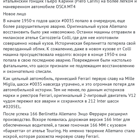
итальянский гонщик Пьеро Карини (Piero Carini) на более легком и
маневренном автомобиле OSCA MT4
Новое лицо
В начале 1950-х годов шасси #003S попало в очередную, еще
более разрушительную аварию. Оригинальный кузов Allemano
восстановить было уже невозможно. Останки машины отправили в
миланское ателье Carrozzeria Colli, где для нее изготовили
совершенно новый кузов. Историческая берлинетта потеряла свой
первозданный облик. К сожалению, даже в новом кузове от Colli
машина просуществовала недолго: вскоре в конце 1950-х она
попала в свою последнюю аварию. Повреждения были настолько
фатальными, что шасси признали не подлежащим восстановлению
и окончательно списали.
Как цельный автомобиль, принесший Ferrari первую славу на Mille
Miglia, шасси #003S навсегда утрачено, и это огромная потеря для
автомобильной истории. Тем не менее, по данным историков
марки и реестров Ferrari, оригинальный 2-литровый двигатель V12
чудом пережил все аварии и сохранился в 212 Inter шасси
#0205EL.
После успеха 166 Berlinetta Allemano Энцо Феррари расширил
производство. Вскоре появилась дорожная версия 166 Inter для
обеспеченных водителей, а также гоночная 166 MM с кузовом
«баркетта» от ателье Touring. Но именно творение Allemano стало
искрой, которая разожгла мировую славу Ferrari.