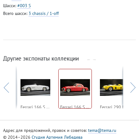
Шасси:
#003 S
Всего шасси:
3 chassis / 1-off
Другие экспонаты коллекции
←
→
Ferrari 500 Mondial Spyder Pinin Faraina 1954 #0438MD (Looksmart)
Ferrari 166 S Spider Allemano 1948 (Looksmart)
Ferrari 166 S Berlinetta Allemano 1948 (Looksmart)
Ferrari 290 MM Spyder Scaglietti 1956 (Heco)
Адрес для предложений, правок и советов:
tema@tema.ru
© 2014–2026
Студия Артемия Лебедева