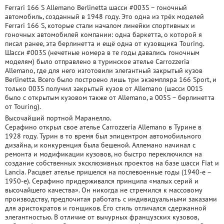
Ferrari 166 S Allemano Berlinetta шасси #003S – гоночный
автомобиль, созданный в 1948 году. Это одна из трёх моделей
Ferrari 166 S, которые стали началом линейки спортивных и
гоночных автомобилей компании: одна баркетта, о которой я
писал ранее, эта берлинетта и ещё одна от кузовщика Touring.
Шасси #003S (нечетные номера в те годы давались гоночным
моделям) было отправлено в туринское ателье Carrozzeria
Allemano, где для него изготовили элегантный закрытый кузов
Berlinetta. Всего было построено лишь три экземпляра 166 Sport, и
только 003S получил закрытый кузов от Allemano (шасси 001S
было с открытым кузовом также от Allemano, а 005S – берлинетта
от Touring).
Высочайший портной Маранелло.
Серафино открыл свое ателье Carrozzeria Allemano в Турине в
1928 году. Турин в то время был эпицентром автомобильного
дизайна, и конкуренция была бешеной. Аллемано начинал с
ремонта и модификации кузовов, но быстро переключился на
создание собственных эксклюзивных проектов на базе шасси Fiat и
Lancia. Расцвет ателье пришелся на послевоенные годы (1940-е –
1950-е). Серафино придерживался принципа «малых серий и
высочайшего качества». Он никогда не стремился к массовому
производству, предпочитая работать с индивидуальными заказами
для аристократов и гонщиков. Его стиль отличался сдержанной
элегантностью. В отличие от вычурных французских кузовов,