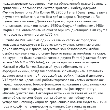
международным соревнованием на обновленной трассе Боавишта,
привлекшим большое количество зрителей. Победу одержал
Феличе Бонетто на Alfa Romeo 8C 2900B, Ferrari была представлена
двумя автомобилями, и это был дебют марки в Португалии. За
рулём был итальянец Джованни Бракко, один из сильнейших
итальянских гонщиков начала 1950-х, будущий победитель Mille
Miglia 1951. Автомобиль не смог завершить дистанцию в 40 кругов
по трассе протяженностью 7.775 км.
Circuito de Vila Real был одним из самых сложных городских
кольцевых маршрутов в Европе: узкие улочки, каменные стены
домов вплотную к трассе, отсутствие зон безопасности, любая
ошибка означала удар о стену. Бракко вывел автомобиль на старт.
Конкуренция была высокой: помимо других Ferrari (включая более
новые 166 MM и 195 Inter), на трассе присутствовали мощные
Maserati и Alfa Romeo. Закрытый кузов Allemano, хоть и
аэродинамичный, создавал проблемы с охлаждением в условиях
жаркого лета и плотной городской застройки. Тяжёлый двигатель
V12 требовал идеальной работы тормозов на частых остановках
перед поворотами. Точное финишное положение в сохранившихся
протоколах часто варьируется, но архивы фиксируют статус
«Raced» (участвовал). Некоторые источники указывают на то, что
автомобиль не смог бороться за абсолютную победу из-за
устаревшей спецификации по сравнению с новыми моделями 1950
года и сошёл по техническим причинам. Саму гонку выиграл