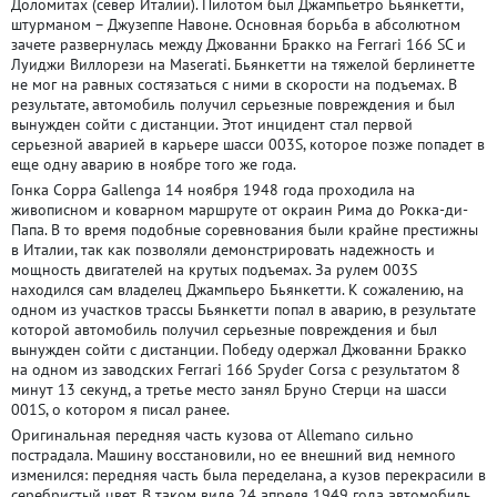
Доломитах (север Италии). Пилотом был Джампьетро Бьянкетти,
штурманом – Джузеппе Навоне. Основная борьба в абсолютном
зачете развернулась между Джованни Бракко на Ferrari 166 SC и
Луиджи Виллорези на Maserati. Бьянкетти на тяжелой берлинетте
не мог на равных состязаться с ними в скорости на подъемах. В
результате, автомобиль получил серьезные повреждения и был
вынужден сойти с дистанции. Этот инцидент стал первой
серьезной аварией в карьере шасси 003S, которое позже попадет в
еще одну аварию в ноябре того же года.
Гонка Coppa Gallenga 14 ноября 1948 года проходила на
живописном и коварном маршруте от окраин Рима до Рокка-ди-
Папа. В то время подобные соревнования были крайне престижны
в Италии, так как позволяли демонстрировать надежность и
мощность двигателей на крутых подъемах. За рулем 003S
находился сам владелец Джампьеро Бьянкетти. К сожалению, на
одном из участков трассы Бьянкетти попал в аварию, в результате
которой автомобиль получил серьезные повреждения и был
вынужден сойти с дистанции. Победу одержал Джованни Бракко
на одном из заводских Ferrari 166 Spyder Corsa с результатом 8
минут 13 секунд, а третье место занял Бруно Стерци на шасси
001S, о котором я писал ранее.
Оригинальная передняя часть кузова от Allemano сильно
пострадала. Машину восстановили, но ее внешний вид немного
изменился: передняя часть была переделана, а кузов перекрасили в
серебристый цвет. В таком виде 24 апреля 1949 года автомобиль