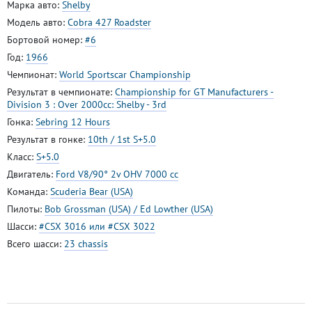
Марка авто:
Shelby
Модель авто:
Cobra 427 Roadster
Бортовой номер:
#6
Год:
1966
Чемпионат:
World Sportscar Championship
Результат в чемпионате:
Championship for GT Manufacturers -
Division 3 : Over 2000cc: Shelby - 3rd
Гонка:
Sebring 12 Hours
Результат в гонке:
10th / 1st S+5.0
Класс:
S+5.0
Двигатель:
Ford V8/90° 2v OHV 7000 cc
Команда:
Scuderia Bear (USA)
Пилоты:
Bob Grossman (USA) / Ed Lowther (USA)
Шасси:
#CSX 3016 или #CSX 3022
Всего шасси:
23 chassis