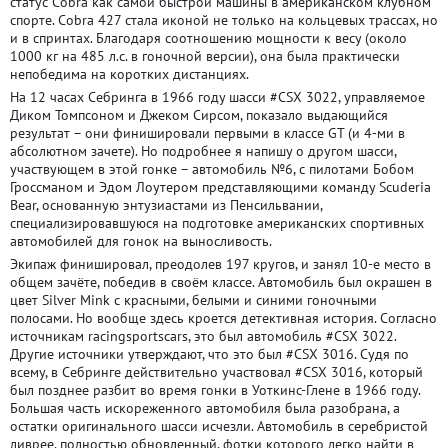
статус Cobra как самой быстрой машины в американском клубном
спорте. Cobra 427 стала иконой не только на кольцевых трассах, но
и в спринтах. Благодаря соотношению мощности к весу (около
1000 кг на 485 л.с. в гоночной версии), она была практически
непобедима на коротких дистанциях.
На 12 часах Себринга в 1966 году шасси #CSX 3022, управляемое
Диком Томпсоном и Джеком Сирсом, показало выдающийся
результат – они финишировали первыми в классе GT (и 4-ми в
абсолютном зачете). Но подробнее я напишу о другом шасси,
участвующем в этой гонке – автомобиль №6, с пилотами Бобом
Гроссманом и Эдом Лоутером представляющими команду Scuderia
Bear, основанную энтузиастами из Пенсильвании,
специализировавшуюся на подготовке американских спортивных
автомобилей для гонок на выносливость.
Экипаж финишировал, преодолев 197 кругов, и занял 10-е место в
общем зачёте, победив в своём классе. Автомобиль был окрашен в
цвет Silver Mink с красными, белыми и синими гоночными
полосами. Но вообще здесь кроется детективная история. Согласно
источникам racingsportscars, это был автомобиль #CSX 3022.
Другие источники утверждают, что это был #CSX 3016. Судя по
всему, в Себринге действительно участвовал #CSX 3016, который
был позднее разбит во время гонки в Уоткинс-Глене в 1966 году.
Большая часть искореженного автомобиля была разобрана, а
остатки оригинального шасси исчезли. Автомобиль в серебристой
ливрее, полностью обновленный, фотки которого легко найти в