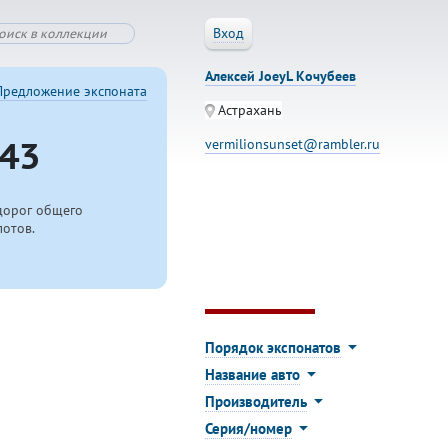
Вход
Алексей JoeyL Кочубеев
Предложение экспоната
Астрахань
43
vermilionsunset@rambler.ru
дорог общего
лотов.
Порядок экспонатов
Название авто
Производитель
Серия/номер