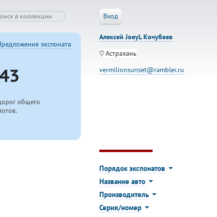
Вход
Алексей JoeyL Кочубеев
Предложение экспоната
Астрахань
43
vermilionsunset@rambler.ru
дорог общего
лотов.
Порядок экспонатов
Название авто
Производитель
Серия/номер