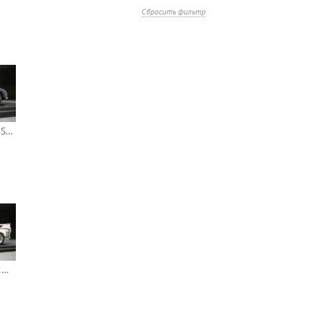
Сбросить фильтр
Ferrari 500 Mondial Spyder Pinin Faraina 1954 #0438MD (Looksmart)
BMW 3.0 CSL 1973 24h Spa #10 (Spark)