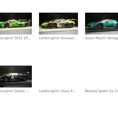
Lamborghini SC63 2024 24h Le Mans #63 (Spark)
Lamborghini Huracan GT3 Evo2 2024 24h Le Mans #60 (Spark)
Lamborghini Diablo GT-R 2000 Monza #22 (IXO)
Lamborghini Islero 400 GT 1975 24h Le Mans #34 (Edicola)