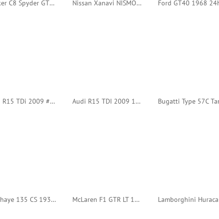
Spyker C8 Spyder GT2R 2006 24h Le Mans #85 (Spark)
Nissan Xanavi NISMO GT-R 2008 SuperGT #23 (Ebbro)
Audi R15 TDi 2009 #1 Presentation (IXO)
Audi R15 TDI 2009 12h Sebring #2 (IXO)
Delahaye 135 CS 1938 24h Le Mans #15 (IXO)
McLaren F1 GTR LT 1998 24h Le Mans #40 (IXO)