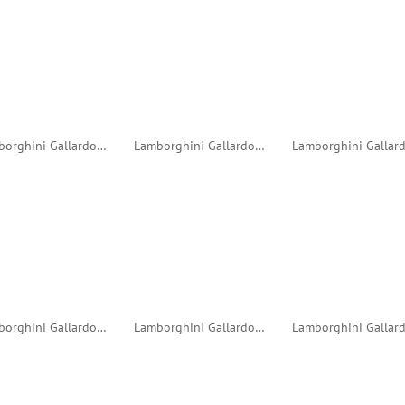
Lamborghini Gallardo LP600+ GT3 2011 Zolder #25 (Minichamps)
Lamborghini Gallardo LP600+ GT3 2011 Zolder #24 (Minichamps)
Lamborghini Gallardo LP600+ GT3 2011 Spa 24 Hours #24 (Fujimi)
Lamborghini Gallardo LP600+ GT3 2011 24h Nurburgring #34 (Minichamps)