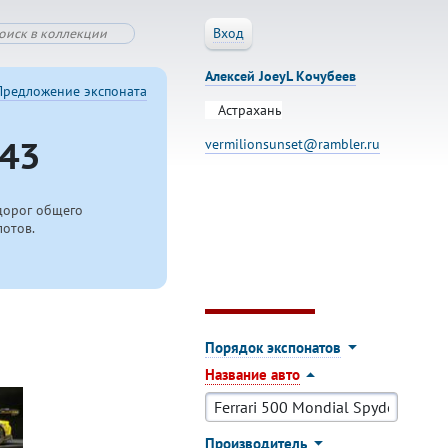
Вход
Алексей JoeyL Кочубеев
Предложение экспоната
Астрахань
43
vermilionsunset@rambler.ru
дорог общего
лотов.
Порядок экспонатов
Название авто
Производитель