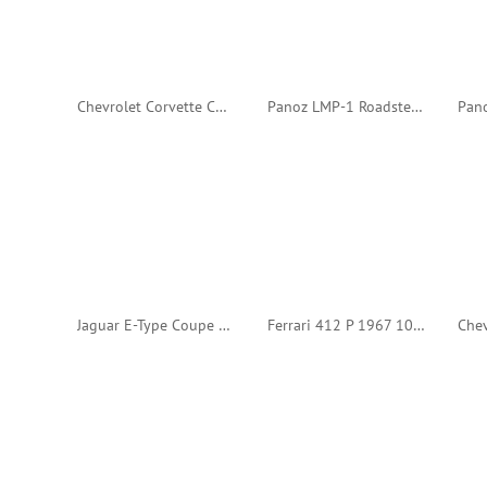
Chevrolet Corvette C6.R Z06 2009 24h Spa #3 (IXO)
Panoz LMP-1 Roadster S 24h Le Mans 2000 #12 (Edicola)
Jaguar E-Type Coupe 1962 24h Le Mans #10 (Spark)
Ferrari 412 P 1967 1000km Spa #10 (Edicola)