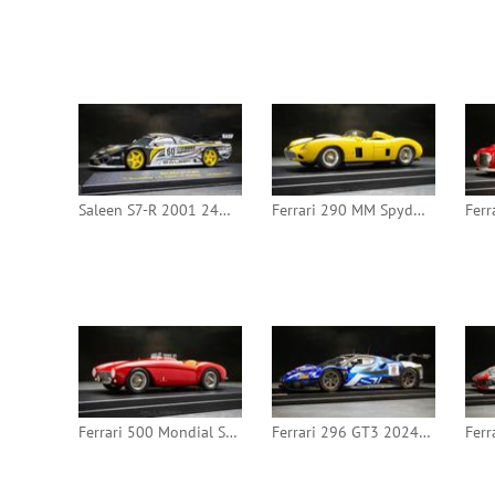
Saleen S7-R 2001 24h Le Mans #60 (IXO)
Ferrari 290 MM Spyder Scaglietti 1956 (Heco)
Ferrari 500 Mondial Spyder Pinin Faraina 1954 #0426MD (Looksmart)
Ferrari 296 GT3 2024 24h Spa #8 (Looksmart)