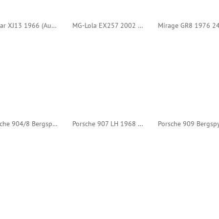
Jaguar XJ13 1966 (AutoArt)
MG-Lola EX257 2002 12h Sebring #11 (Spark)
Porsche 904/8 Bergspyder 1965 Norisring #2 (Norev PM)
Porsche 907 LH 1968 24h Daytona #54 (Spark)