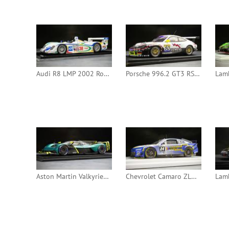
Audi R8 LMP 2002 Road Atlanta #38 (Minichamps)
Porsche 996.2 GT3 RS 2003 Spa 24h #50 (Spark)
Aston Martin Valkyrie AMR PRO 2022 (Spark)
Chevrolet Camaro ZL1 2023 24h Le Mans #24 (TSM)