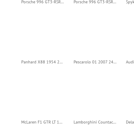
Porsche 996 GT3-RSR 2005 24h Le Mans #90 (Minichamps)
Porsche 996 GT3-RSR 2004 24h Le Mans #90 (Minichamps)
Panhard X88 1954 24h Le Mans #59 (Bizarre)
Pescarolo 01 2007 24h Le Mans #16 (Spark)
McLaren F1 GTR LT 1997 24h LM #41 (IXO)
Lamborghini Countach 50th Anniversary JGTC #88 (Edicola)