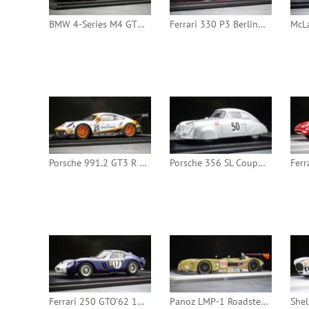
BMW 4-Series M4 GT3 2023 24h Spa #98 (Spark)
Ferrari 330 P3 Berlinetta 1966 24h Le Mans #21 (Red Line)
Porsche 991.2 GT3 R 2019 24h Spa #20 (Spark)
Porsche 356 SL Coupe 1952 24h Le Mans #50 (Spark)
Ferrari 250 GTO'62 1962 24h Le Mans #17 (Red Line)
Panoz LMP-1 Roadster S 2002 12h Sebring #00 (Minichamps)