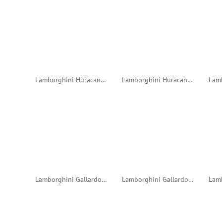
Lamborghini Huracan GT3 2016 24h Nurburgring #25 (Spark)
Lamborghini Huracan GT3 2015 24h Spa #19 (Spark)
Lamborghini Gallardo LP600+ GT3 2011 Zolder #1 (Minichamps)
Lamborghini Gallardo LP600+ GT3 2011 Spa 24 Hours #45 (Edicola) - [Tilda]