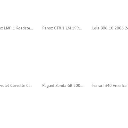
Panoz LMP-1 Roadster S 1999 24h Le Mans #12 (Minichamps)
Panoz GTR-1 LM 1997 24h Le Mans #55 (Minichamps)
Chevrolet Corvette C6.R 2006 24h Spa #34 (IXO)
Pagani Zonda GR 2004 24h Le Mans #60 (Spark)