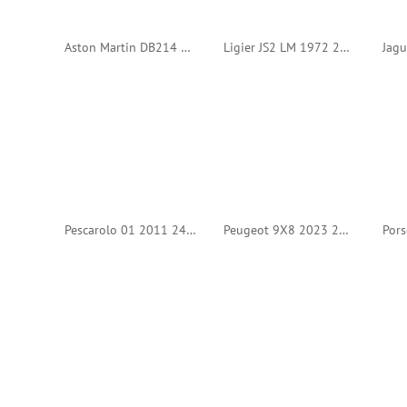
Aston Martin DB214 1963 Coppa Inter Europa #46 (Tecnomodel)
Ligier JS2 LM 1972 24h Le Mans #5 (IXO)
Pescarolo 01 2011 24h Le Mans #15 (Spark)
Peugeot 9X8 2023 24h Le Mans #93 (Spark)