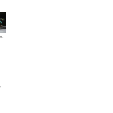
Aston Martin Vantage AMR GT3 Evo 2024 Presentation (Spark)
Bentley Speed Six 1929 24h Le Mans #1 (Spark)