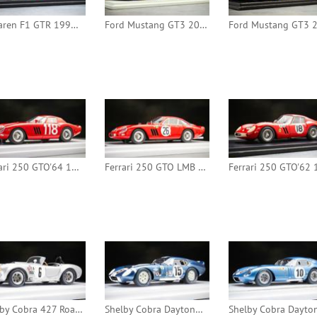
McLaren F1 GTR 1996 24h Le Mans #38 (Spark)
Ford Mustang GT3 2024 24h Spa #64 (Spark)
Ferrari 250 GTO'64 1965 Targa Florio #118 (Tecnomodel)
Ferrari 250 GTO LMB 1963 24h Le Mans #26 (Tecnomodel)
Shelby Cobra 427 Roadster 1966 12h Sebring #6 (TSM)
Shelby Cobra Daytona Coupe 1965 12h Sebring #15 (TSM)