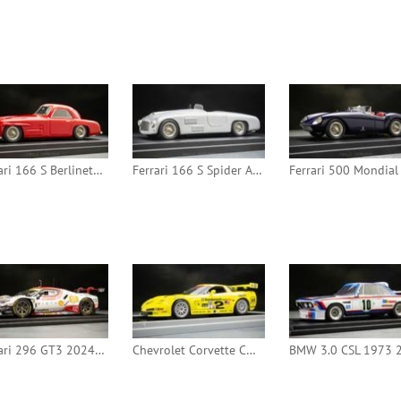
Ferrari 166 S Berlinetta Allemano 1948 (Looksmart)
Ferrari 166 S Spider Allemano 1948 (Looksmart)
Ferrari 296 GT3 2024 24h Le Mans #55 (Looksmart)
Chevrolet Corvette C5-R 2001 24h Daytona #2 (IXO)