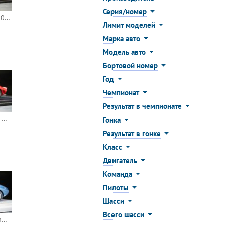
Серия/номер
Ford Mustang GT3 2024 24h Le Mans #44 (Spark)
Лимит моделей
Марка авто
Модель авто
Бортовой номер
Год
Чемпионат
Результат в чемпионате
Ferrari 250 GTO'62 1963 3h Daytona #18 (Red Line)
Гонка
Результат в гонке
Класс
Двигатель
Команда
Пилоты
Шасси
Всего шасси
Shelby Cobra Daytona Coupe 1964 12h Sebring #10 (TSM)