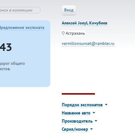
Вход
Алексей JoeyL Кочубеев
Предложение экспоната
Астрахань
43
vermilionsunset@rambler.ru
дорог общего
лотов.
Порядок экспонатов
Название авто
Производитель
Серия/номер