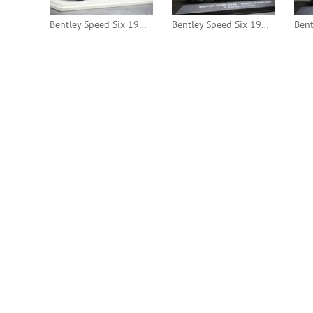
Bentley Speed Six 1929 24h Le Mans #1 (Spark)
Bentley Speed Six 1930 24h Le Mans #4 (IXO)