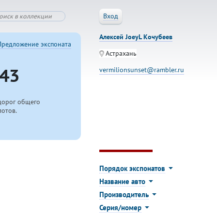
Вход
Алексей JoeyL Кочубеев
Предложение экспоната
Астрахань
43
vermilionsunset@rambler.ru
дорог общего
лотов.
Порядок экспонатов
Название авто
Производитель
Серия/номер