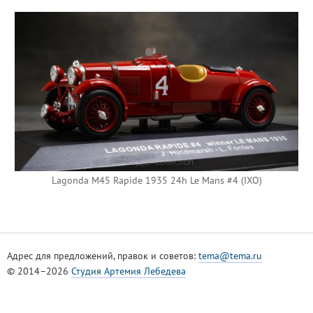
Lagonda M45 Rapide 1935 24h Le Mans #4 (IXO)
Адрес для предложений, правок и советов:
tema@tema.ru
© 2014–2026
Студия Артемия Лебедева