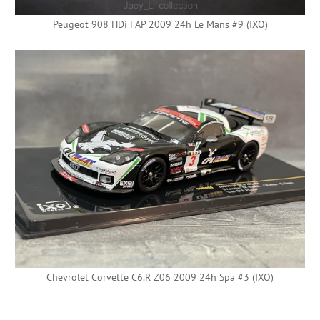
Peugeot 908 HDi FAP 2009 24h Le Mans #9 (IXO)
Chevrolet Corvette C6.R Z06 2009 24h Spa #3 (IXO)