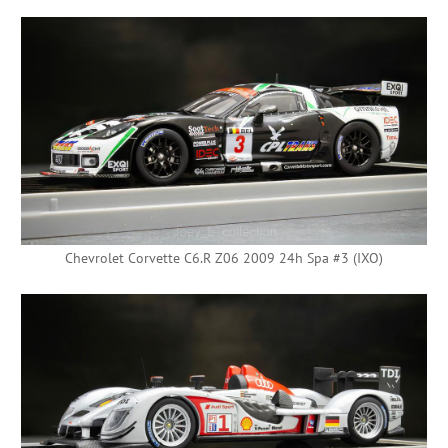
Chevrolet Corvette C6.R Z06 2009 24h Spa #3 (IXO)