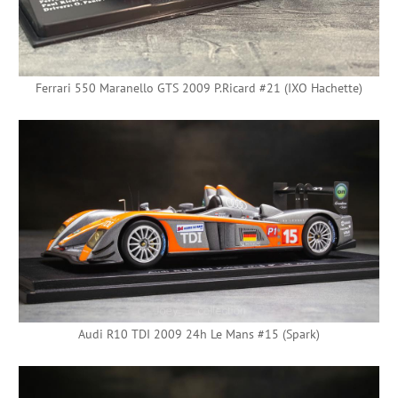
Ferrari 550 Maranello GTS 2009 P.Ricard #21 (IXO Hachette)
Audi R10 TDI 2009 24h Le Mans #15 (Spark)