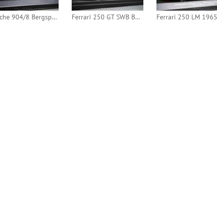
Porsche 904/8 Bergspyder 1965 Norisring #2 (Norev PM)
Ferrari 250 GT SWB Breadvan 1965 Coppa Gallenga #482 (BBR)