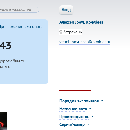
Вход
Алексей JoeyL Кочубеев
Предложение экспоната
Астрахань
43
vermilionsunset@rambler.ru
дорог общего
лотов.
Порядок экспонатов
Название авто
Производитель
Серия/номер