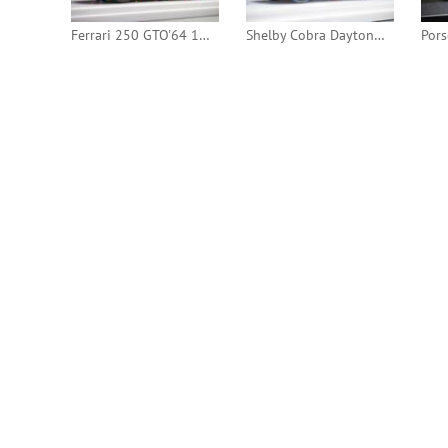
Ferrari 250 GTO'64 1965 Targa Florio #118 (Tecnomodel)
Shelby Cobra Daytona Coupe 1965 12h Sebring #15 (TSM)