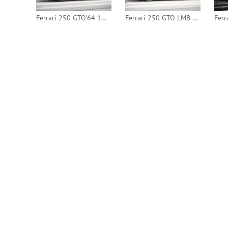
Ferrari 250 GTO'64 1965 Targa Florio #118 (Tecnomodel)
Ferrari 250 GTO LMB 1963 24h Le Mans #26 (Tecnomodel)