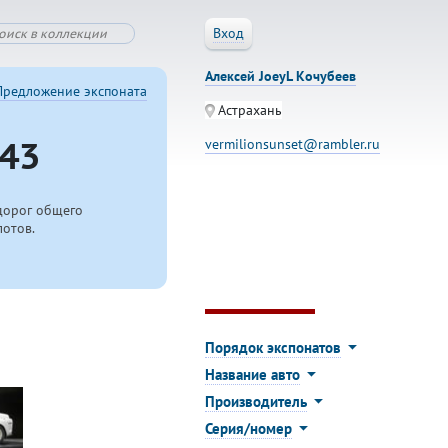
Вход
Алексей JoeyL Кочубеев
Предложение экспоната
Астрахань
43
vermilionsunset@rambler.ru
дорог общего
лотов.
Порядок экспонатов
Название авто
Производитель
Серия/номер