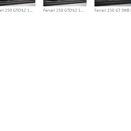
Ferrari 250 GTO'62 1963 3h Daytona #18 (Red Line)
Ferrari 250 GTO'62 1962 24h Le Mans #17 (Red Line)