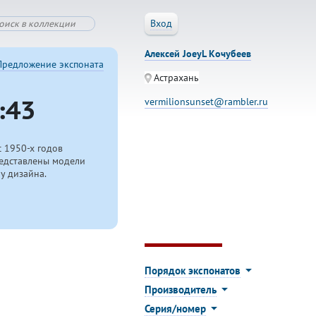
Вход
Алексей JoeyL Кочубеев
Предложение экспоната
Астрахань
:43
vermilionsunset@rambler.ru
с
1950-х
годов
редставлены модели
у дизайна.
.
Порядок экспонатов
Производитель
Серия/номер