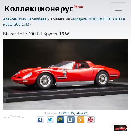
Коллекционерус
Бета
Алексей JoeyL Кочубеев
/ Коллекция «
Модели ДОРОЖНЫХ АВТО в
масштабе 1:43
»
Bizzarrini 5300 GT Spyder 1966
Оригинал:
1999×1124, 746,8 КБ
← Шифт →