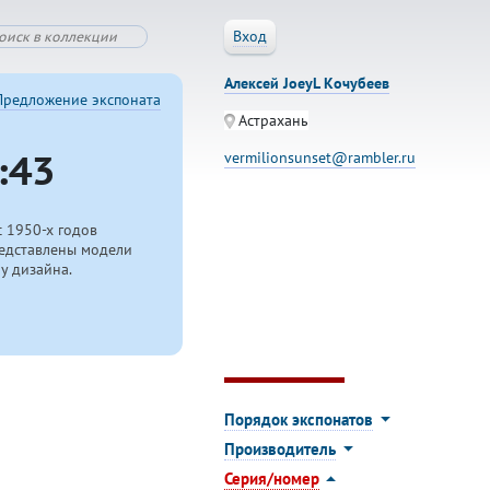
Вход
Алексей JoeyL Кочубеев
Предложение экспоната
Астрахань
:43
vermilionsunset@rambler.ru
с
1950-х
годов
редставлены модели
у дизайна.
.
Порядок экспонатов
Производитель
Серия/номер