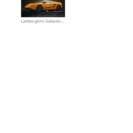
Lamborghini Gallardo LP570-4 Superleggera 2010 (AutoArt)