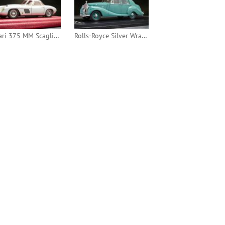
Ferrari 375 MM Scaglietti Berlinetta 1954 (BBR)
Rolls-Royce Silver Wraith Saloon by James Young 1954 (GLM)