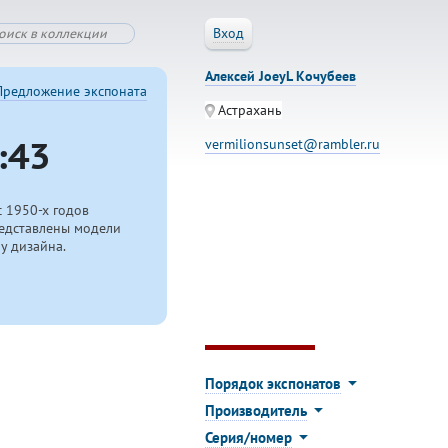
Вход
Алексей JoeyL Кочубеев
Предложение экспоната
Астрахань
:43
vermilionsunset@rambler.ru
с
1950-х
годов
редставлены модели
у дизайна.
.
Порядок экспонатов
Производитель
Серия/номер