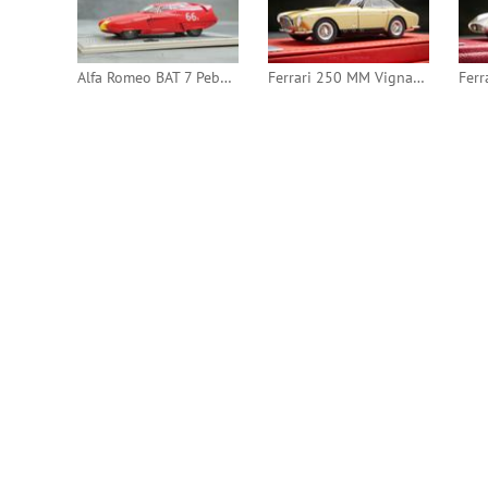
Alfa Romeo BAT 7 Pebble Beach 1955 edition (Bizarre)
Ferrari 250 MM Vignale Berlinetta 1954 (BBR)