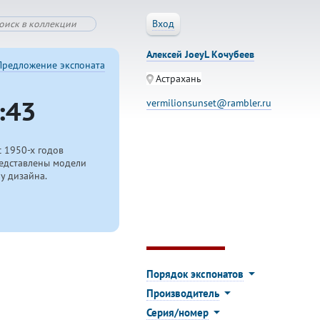
Вход
Алексей JoeyL Кочубеев
Предложение экспоната
Астрахань
:43
vermilionsunset@rambler.ru
с
1950-х
годов
редставлены модели
у дизайна.
.
Порядок экспонатов
Производитель
Серия/номер