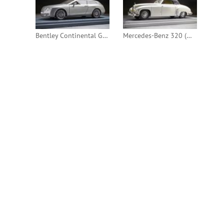
Bentley Continental GT Flying Star Touring Superleggera 2010 (Neo)
Mercedes-Benz 320 (W142) Ponton Sport-Cabriolet by Wendler 1950 (Kess)