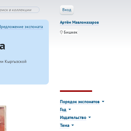
Вход
Артём Мавлоназаров
Предложение экспоната
Бишкек
а
рии Кыргызской
Порядок экспонатов
Год
Издательство
Тема