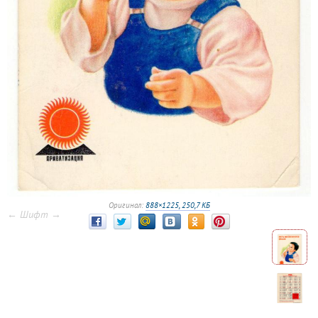
Оригинал:
888×1225, 250,7 КБ
← Шифт →