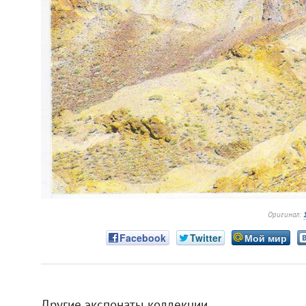
Оригинал:
Facebook
Twitter
Мой мир
Другие экспонаты коллекции
←
→