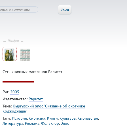
Вход
← Шифт →
Сеть книжных магазинов Раритет
Год:
2005
Издательство:
Раритет
Тема:
Кыргызский эпос "Сказание об охотнике
Коджоджаше"
Тэги:
История
,
Киргизия
,
Книги
,
Культура
,
Кыргызстан
,
Литература
,
Реклама
,
Фольклор
,
Эпос