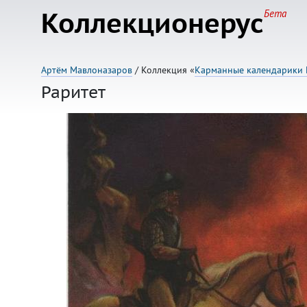
Коллекционерус
Бета
Артём Мавлоназаров
/ Коллекция «
Карманные календарики 
Раритет