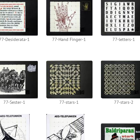
77-Desiderata-1
77-Hand Finger-1
77-letters-1
77-Sester-1
77-stars-1
77-stars-2