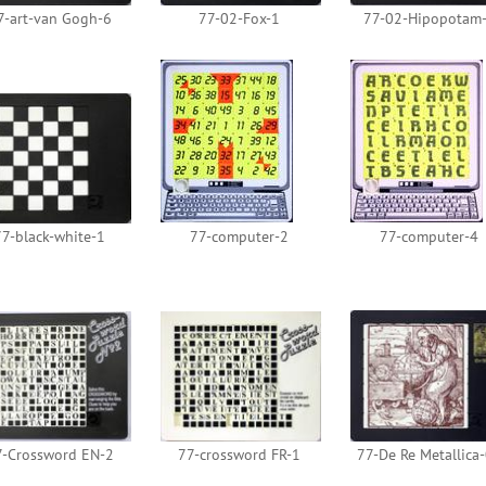
7-art-van Gogh-6
77-02-Fox-1
77-02-Hipopotam
77-black-white-1
77-computer-2
77-computer-4
7-Crossword EN-2
77-crossword FR-1
77-De Re Metallica