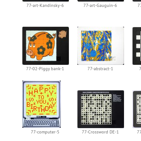
77-art-Kandinsky-6
77-art-Gauguin-6
7
77-02-Piggy bank-1
77-abstract-1
77-computer-5
77-Crossword DE-1
7