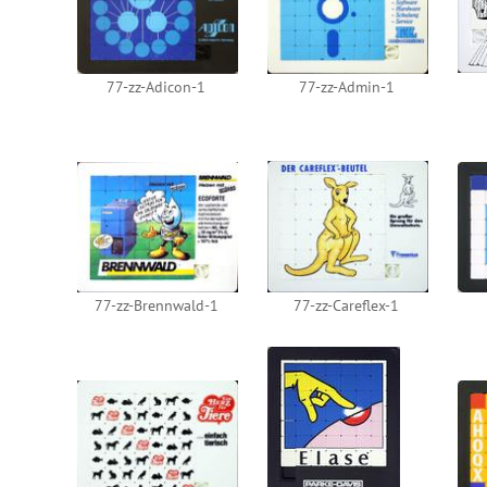
77-zz-Adicon-1
77-zz-Admin-1
77-zz-Brennwald-1
77-zz-Careflex-1