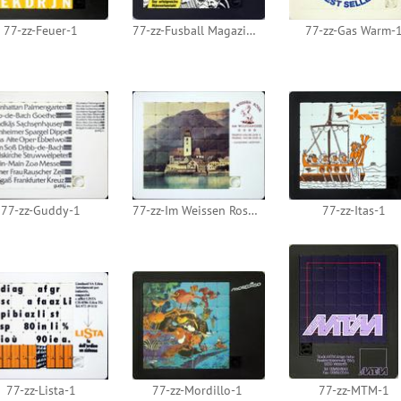
77-zz-Feuer-1
77-zz-Fusball Magazin-1
77-zz-Gas Warm-
77-zz-Guddy-1
77-zz-Im Weissen Rossl-1
77-zz-Itas-1
77-zz-Lista-1
77-zz-Mordillo-1
77-zz-MTM-1