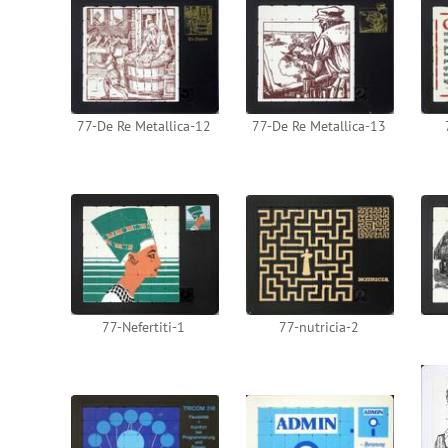
77-De Re Metallica-12
77-De Re Metallica-13
77-Nefertiti-1
77-nutricia-2