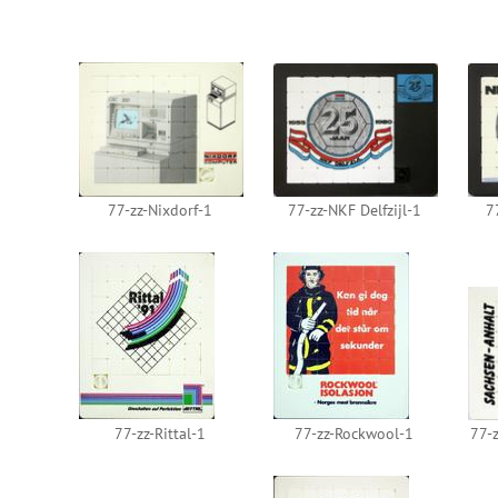
77-zz-Nixdorf-1
77-zz-NKF Delfzijl-1
7
77-zz-Rittal-1
77-zz-Rockwool-1
77-