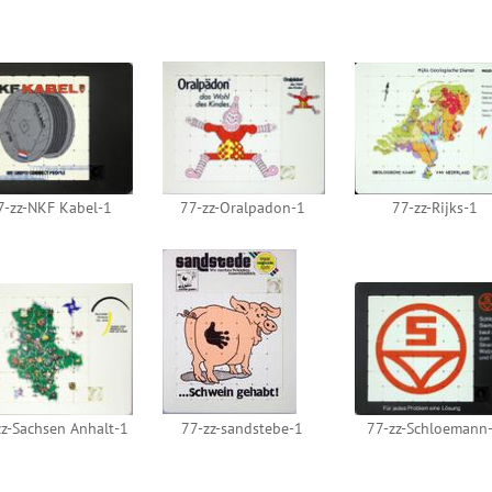
7-zz-NKF Kabel-1
77-zz-Oralpadon-1
77-zz-Rijks-1
zz-Sachsen Anhalt-1
77-zz-sandstebe-1
77-zz-Schloemann