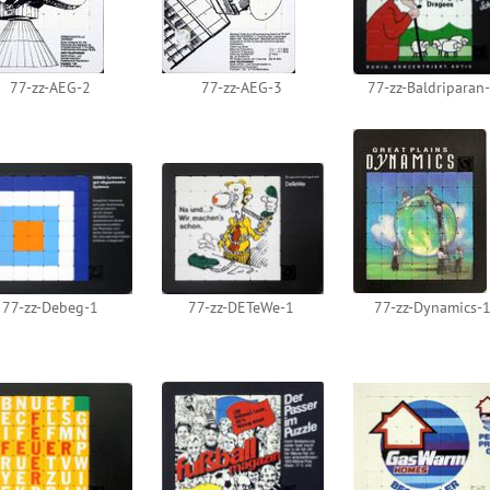
77-zz-AEG-2
77-zz-AEG-3
77-zz-Baldriparan
77-zz-Debeg-1
77-zz-DETeWe-1
77-zz-Dynamics-