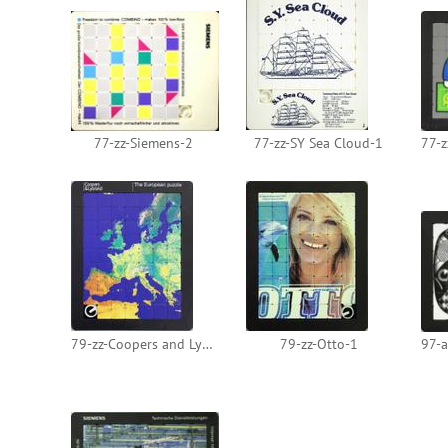
77-zz-Siemens-2
77-zz-SY Sea Cloud-1
79-zz-Coopers and Lybrand´s-2
79-zz-Otto-1