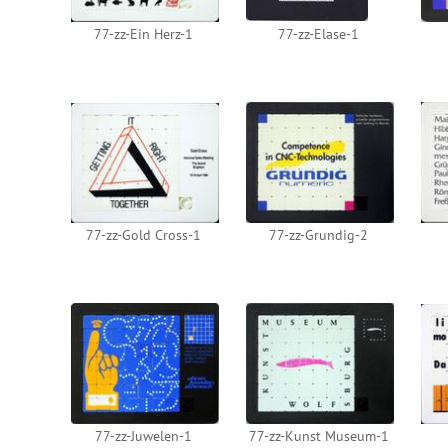
77-zz-Ein Herz-1
77-zz-Elase-1
77-zz-Gold Cross-1
77-zz-Grundig-2
77-zz-Juwelen-1
77-zz-Kunst Museum-1