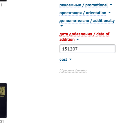
рекламные / promotional
-1
ориентация / orientation
дополнительно / additionally
дата добавления / date of
addition
cost
Сбросить фильтр
-01