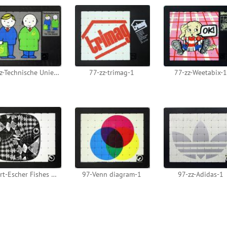
77-zz-Technische Unie-1
77-zz-trimag-1
77-zz-Weetabix-1
97-art-Escher Fishes and Scales
97-Venn diagram-1
97-zz-Adidas-1