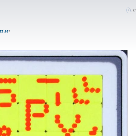
zzles
»