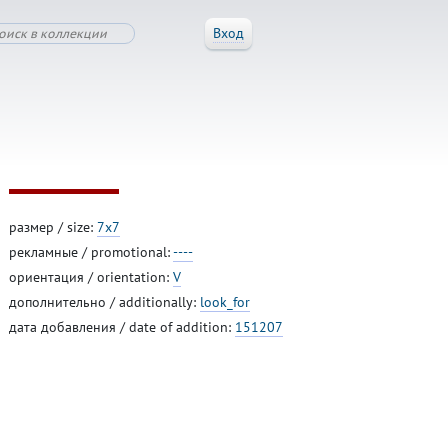
Вход
размер / size:
7x7
рекламные / promotional:
----
ориентация / orientation:
V
дополнительно / additionally:
look_for
дата добавления / date of addition:
151207