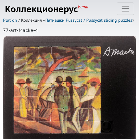
Коллекционерус
Бета
Plut`on
/ Коллекция «
Пятнашки Pussycat / Pussycat sliding puzzles
»
77-art-Macke-4