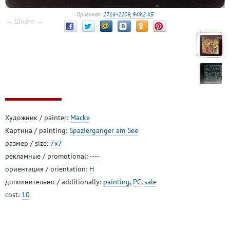
Оригинал:
2716×2209, 949,2 КБ
← Шифт →
Художник / painter:
Macke
Картина / painting:
Spazierganger am See
размер / size:
7x7
рекламные / promotional:
----
ориентация / orientation:
H
дополнительно / additionally:
painting
,
PC
,
sale
cost:
10