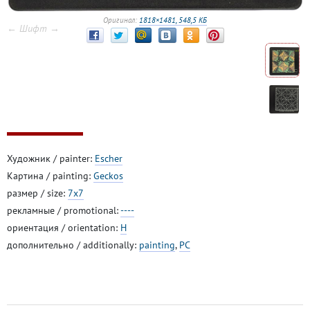
Оригинал:
1818×1481, 548,5 КБ
← Шифт →
Художник / painter:
Escher
Картина / painting:
Geckos
размер / size:
7x7
рекламные / promotional:
----
ориентация / orientation:
H
дополнительно / additionally:
painting
,
PC