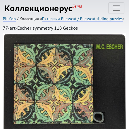
Коллекционерус
Бета
Plut`on
/ Коллекция «
Пятнашки Pussycat / Pussycat sliding puzzles
»
77-art-Escher symmetry 118 Geckos