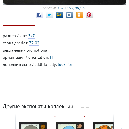
Оригинал:
1563×1272, 204,1 КБ
размер / size:
7x7
серия / series:
77-02
рекламные / promotional:
----
ориентация / orientation:
H
дополнительно / additionally:
look_for
Другие экспонаты коллекции
←
→