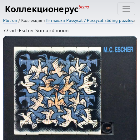
Коллекционерус
Бета
Plut`on
/ Коллекция «
Пятнашки Pussycat / Pussycat sliding puzzles
»
77-art-Escher Sun and moon