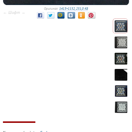
Оригинал:
1413×1152, 251,0 КБ
← Шифт →