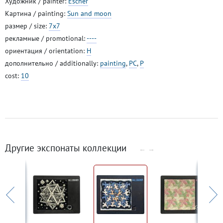
Художник / painter:
Escher
Картина / painting:
Sun and moon
размер / size:
7x7
рекламные / promotional:
----
ориентация / orientation:
H
дополнительно / additionally:
painting
,
PC
,
P
cost:
10
Другие экспонаты коллекции
←
→