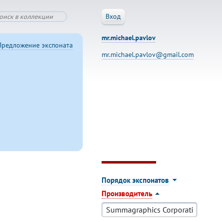
Вход
mr.michael.pavlov
Предложение экспоната
mr.michael.pavlov@gmail.com
Порядок экспонатов
Производитель