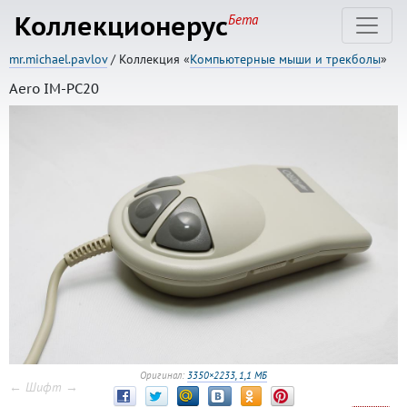
Коллекционерус
Бета
mr.michael.pavlov
/ Коллекция «
Компьютерные мыши и трекболы
»
Aero IM-PC20
Оригинал:
3350×2233, 1,1 МБ
← Шифт →