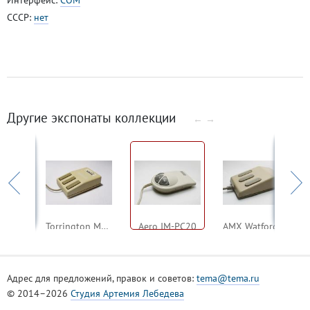
СССР:
нет
Другие экспонаты коллекции
←
→
ProCorp Serial Mouse
Torrington Manager Mouse
Aero IM-PC20
AMX Watford clone
Адрес для предложений, правок и советов:
tema@tema.ru
© 2014–2026
Студия Артемия Лебедева