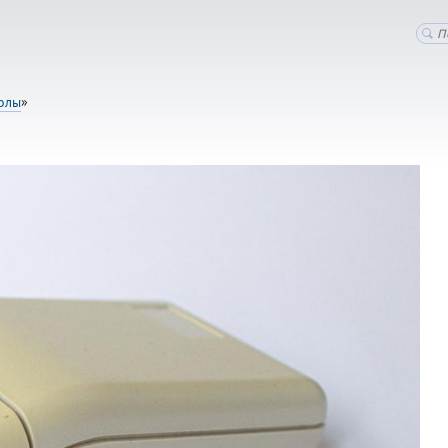
олы
»