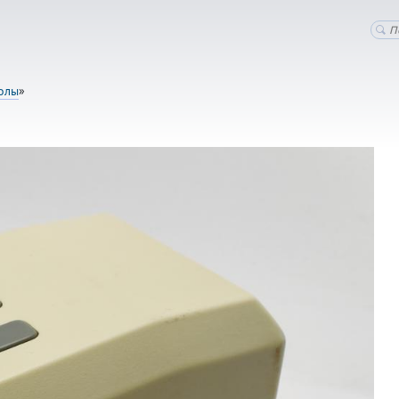
олы
»