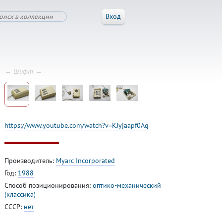
Вход
← Шифт →
https://www.youtube.com/watch?v=KJyjaapf0Ag
Производитель:
Myarc Incorporated
Год:
1988
Способ позиционирования:
оптико-механический
(классика)
СССР:
нет