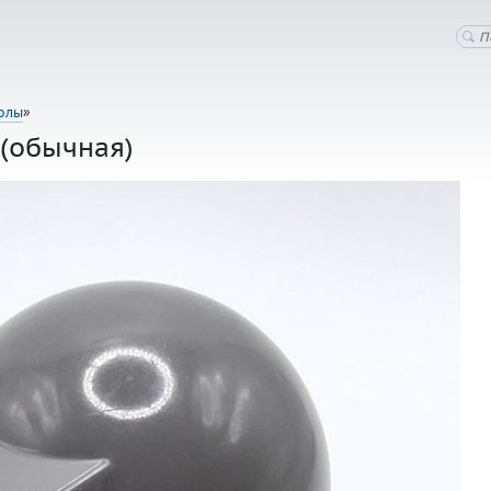
олы
»
 (обычная)