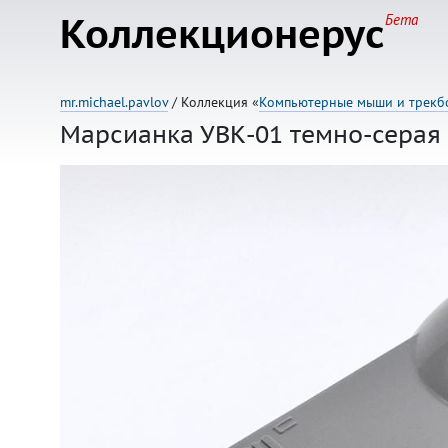
Коллекционерус
Бета
mr.michael.pavlov
/ Коллекция «
Компьютерные мыши и трекб
Марсианка УВК-01 темно-серая