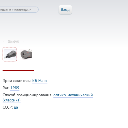
Вход
← Шифт →
Производитель:
КБ Марс
Год:
1989
Способ позиционирования:
оптико-механический
(классика)
СССР:
да