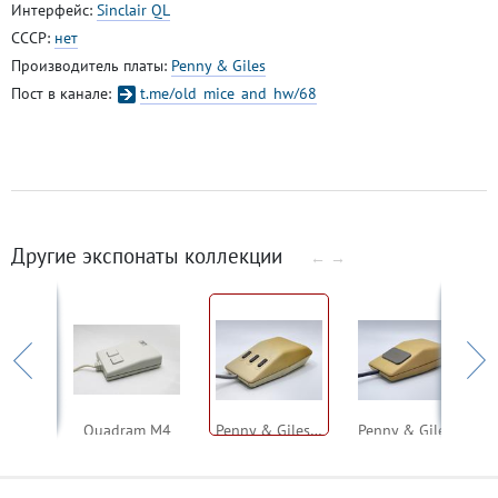
Интерфейс:
Sinclair QL
СССР:
нет
Производитель платы:
Penny & Giles
Пост в канале:
t.me/old_mice_and_hw/68
Другие экспонаты коллекции
←
→
Tandy TRS-80 Deluxe
Quadram M4
Penny & Giles M3/100 for Acorn A500
Penny & Giles D42090