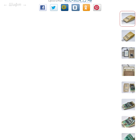
Оригинал:
4032×3024, 1,2 МБ
← Шифт →