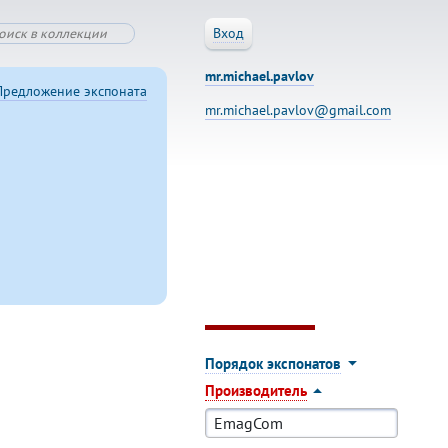
Вход
mr.michael.pavlov
Предложение экспоната
mr.michael.pavlov@gmail.com
Порядок экспонатов
Производитель