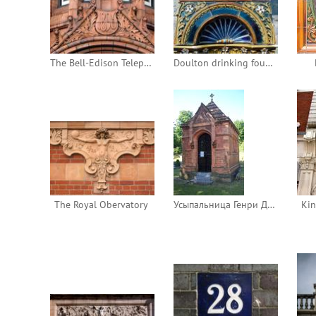
The Bell-Edison Telephone Building.
Doulton drinking fountain
The Royal Obervatory
Усыпальница Генри Доултона
Kin