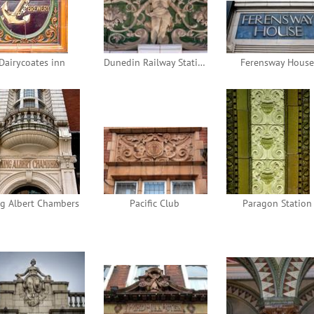
Dairycoates inn
Dunedin Railway Station
Ferensway House
g Albert Chambers
Pacific Club
Paragon Station