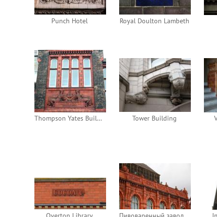
Punch Hotel
Royal Doulton Lambeth
Thompson Yates Building1896
Tower Building
Overton Library
Пивоваренный завод Дэниэла Хигсона
I