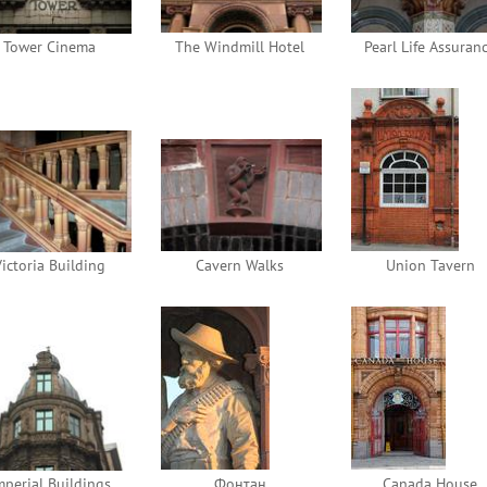
Tower Cinema
The Windmill Hotel
Pearl Life Assuran
Victoria Building
Cavern Walks
Union Tavern
mperial Buildings
Фонтан
Canada House