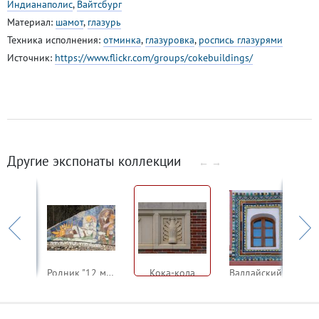
Индианаполис
,
Вайтсбург
Материал:
шамот
,
глазурь
Техника исполнения:
отминка
,
глазуровка
,
роспись глазурями
Источник:
https://www.flickr.com/groups/cokebuildings/
Другие экспонаты коллекции
←
→
Паб "Кабанья голова"
Родник "12 месяцев"
Кока-кола
Валдайский Иверский Богородицкий Святоезерский монастырь