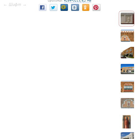
Оригинал:
4284×3213, 6,2 МБ
← Шифт →