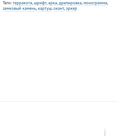
Теги:
терракота
,
шрифт
,
арка
,
драпировка
,
монограмма
,
замковый камень
,
картуш
,
окант
,
эркер