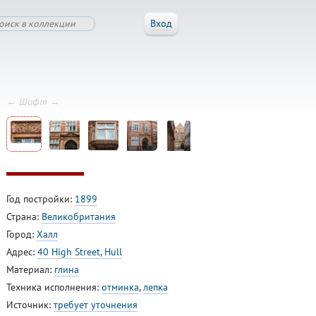
Вход
← Шифт →
Год постройки:
1899
Страна:
Великобритания
Город:
Халл
Адрес:
40 High Street, Hull
Материал:
глина
Техника исполнения:
отминка
,
лепка
Источник:
требует уточнения