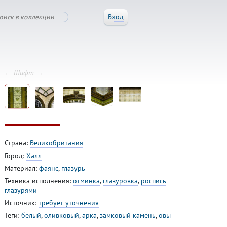
Вход
← Шифт →
Страна:
Великобритания
Город:
Халл
Материал:
фаянс
,
глазурь
Техника исполнения:
отминка
,
глазуровка
,
роспись
глазурями
Источник:
требует уточнения
Теги:
белый
,
оливковый
,
арка
,
замковый камень
,
овы