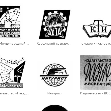
VIII Международный противораковый конгресс
Херсонский совнархоз ЦБТИ
Издательство «Накадули»
Интурист