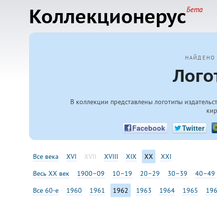
Коллекционерус
Бета
НАЙДЕНО
Лого
В коллекции представлены логотипы издательст
кир
Facebook
Twitter
Все века
XVI
XVII
XVIII
XIX
XX
XXI
Весь XX век
1900–09
10–19
20–29
30–39
40–49
Все 60-е
1960
1961
1962
1963
1964
1965
19