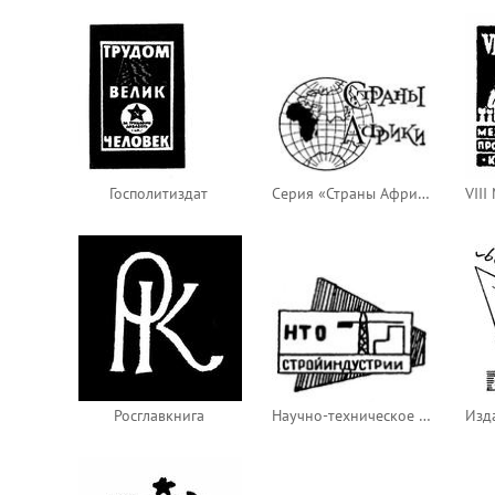
Госполитиздат
Серия «Страны Африки» (Государственное издательство географической литературы)
Росглавкнига
Научно-техническое общество строительной индустрии