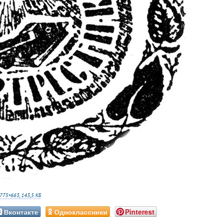
775×663, 143,5 КБ
Вконтакте
Одноклассники
Pinterest