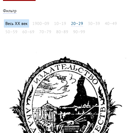
Фильтр
Весь XX век
1900–09
10–19
20–29
30–39
40–49
50–59
60–69
70–79
80–89
90–99