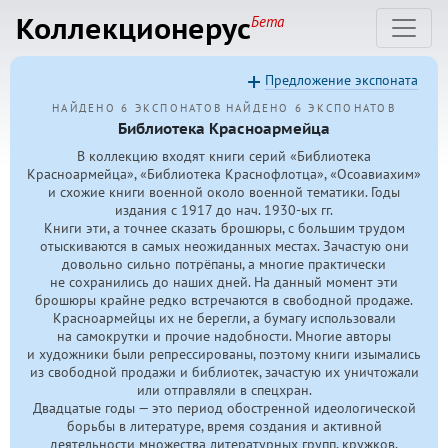
Коллекционерус
Бета
Предложение экспоната
НАЙДЕНО 6 ЭКСПОНАТОВ
НАЙДЕНО 6 ЭКСПОНАТОВ
Библиотека Красноармейца
В коллекцию входят книги серий «Библиотека
Красноармейца», «Библиотека Краснофлотца», «Осоавиахим»
и схожие книги военной около военной тематики. Годы
издания с 1917 до нач.
1930-ых
гг.
Книги эти, а точнее сказать брошюры, с большим трудом
отыскиваются в самых неожиданных местах. Зачастую они
довольно сильно потрёпаны, а многие практически
не сохранились до наших дней. На данный момент эти
брошюры крайне редко встречаются в свободной продаже.
Красноармейцы их не берегли, а бумагу использовали
на самокрутки и прочие надобности. Многие авторы
и художники были репрессированы, поэтому книги изымались
из свободной продажи и библиотек, зачастую их уничтожали
или отправляли в спецхран.
Двадцатые годы — это период обостренной идеологической
борьбы в литературе, время создания и активной
деятельности множества литературных групп, кружков,