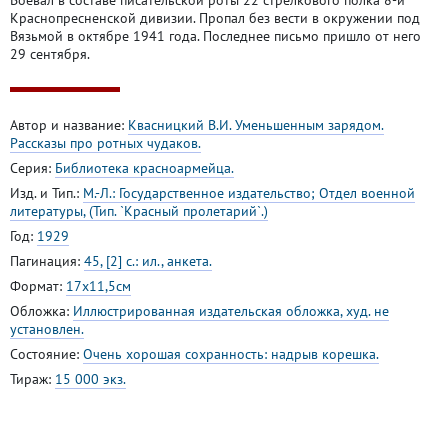
Воевал в составе писательской роты 22 стрелкового полка 8-й
Краснопресненской дивизии. Пропал без вести в окружении под
Вязьмой в октябре 1941 года. Последнее письмо пришло от него
29 сентября.
Автор и название:
Квасницкий В.И. Уменьшенным зарядом.
Рассказы про ротных чудаков.
Серия:
Библиотека красноармейца.
Изд. и Тип.:
М.-Л.: Государственное издательство; Отдел военной
литературы, (Тип. `Красный пролетарий`.)
Год:
1929
Пагинация:
45, [2] с.: ил., анкета.
Формат:
17х11,5см
Обложка:
Иллюстрированная издательская обложка, худ. не
установлен.
Состояние:
Очень хорошая сохранность: надрыв корешка.
Тираж:
15 000 экз.