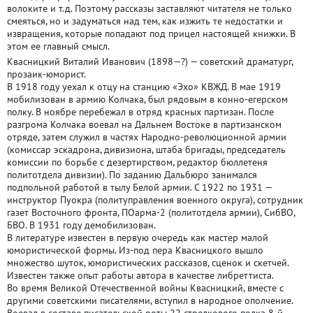
волоките и т.д. Поэтому рассказы заставляют читателя не только
смеяться, но и задуматься над тем, как изжить те недостатки и
извращения, которые попадают под прицел настоящей книжки. В
этом ее главный смысл.
Квасницкий Виталий Иванович (1898—?) — советский драматург,
прозаик-юморист.
В 1918 году уехал к отцу на станцию «Эхо» КВЖД. В мае 1919
мобилизован в армию Колчака, был рядовым в конно-егерском
полку. В ноябре перебежал в отряд красных партизан. После
разгрома Колчака воевал на Дальнем Востоке в партизанском
отряде, затем служил в частях Народно-революционной армии
(комиссар эскадрона, дивизиона, штаба бригады, председатель
комиссии по борьбе с дезертирством, редактор бюллетеня
политотдела дивизии). По заданию Дальбюро занимался
подпольной работой в тылу Белой армии. С 1922 по 1931 —
инструктор Пуокра (политуправления военного округа), сотрудник
газет Восточного фронта, ПОарма-2 (политотдела армии), СибВО,
БВО. В 1931 году демобилизован.
В литературе известен в первую очередь как мастер малой
юмористической формы. Из-под пера Квасницкого вышло
множество шуток, юмористических рассказов, сценок и скетчей.
Известен также опыт работы автора в качестве либреттиста.
Во время Великой Отечественной войны Квасницкий, вместе с
другими советскими писателями, вступил в народное ополчение.