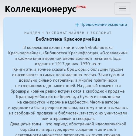
Коллекционерус
Бета
Предложение экспоната
НАЙДЕН 1 ЭКСПОНАТ
НАЙДЕН 1 ЭКСПОНАТ
Библиотека Красноармейца
В коллекцию входят книги серий «Библиотека
Красноармейца», «Библиотека Краснофлотца», «Осоавиахим»
и схожие книги военной около военной тематики. Годы
издания с 1917 до нач.
1930-ых
гг.
Книги эти, а точнее сказать брошюры, с большим трудом
отыскиваются в самых неожиданных местах. Зачастую они
довольно сильно потрёпаны, а многие практически
не сохранились до наших дней. На данный момент эти
брошюры крайне редко встречаются в свободной продаже.
Красноармейцы их не берегли, а бумагу использовали
на самокрутки и прочие надобности. Многие авторы
и художники были репрессированы, поэтому книги изымались
из свободной продажи и библиотек, зачастую их уничтожали
или отправляли в спецхран.
Двадцатые годы — это период обостренной идеологической
борьбы в литературе, время создания и активной
деятельности множества литературных групп, кружков,