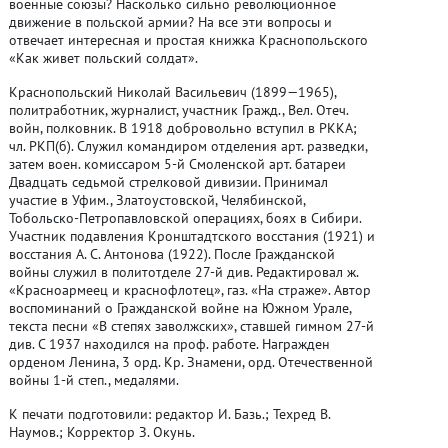
военные союзы? Насколько сильно революционное
движение в польской армии? На все эти вопросы и
отвечает интересная и простая книжка Краснопольского
«Как живет польский солдат».
Краснопольский Николай Васильевич (1899—1965),
политработник, журналист, участник Гражд., Вел. Отеч.
войн, полковник. В 1918 добровольно вступил в РККА;
чл. РКП(б). Служил командиром отделения арт. разведки,
затем воен. комиссаром 5-й Смоленской арт. батареи
Двадцать седьмой стрелковой дивизии. Принимал
участие в Уфим., Златоустовской, Челябинской,
Тобольско-Петропавловской операциях, боях в Сибири.
Участник подавления Кронштадтского восстания (1921) и
восстания А. С. Антонова (1922). После Гражданской
войны служил в политотделе 27-й див. Редактировал ж.
«Красноармеец и краснофлотец», газ. «На страже». Автор
воспоминаний о Гражданской войне на Южном Урале,
текста песни «В степях заволжских», ставшей гимном 27-й
див. С 1937 находился на проф. работе. Награжден
орденом Ленина, 3 орд. Кр. Знамени, орд. Отечественной
войны 1-й степ., медалями.
К печати подготовили: редактор И. Базь.; Техред В.
Наумов.; Корректор З. Окунь.