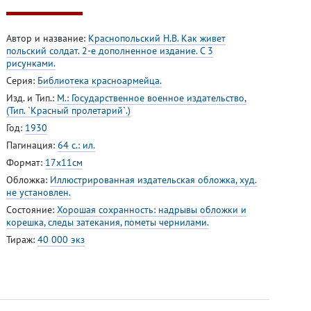
Автор и название:
Краснопольский Н.В. Как живет
польский солдат. 2-е дополненное издание. С 3
рисунками.
Серия:
Библиотека красноармейца.
Изд. и Тип.:
М.: Государственное военное издательство,
(Тип. `Красный пролетарий`.)
Год:
1930
Пагинация:
64 с.: ил.
Формат:
17х11см
Обложка:
Иллюстрированная издательская обложка, худ.
не установлен.
Состояние:
Хорошая сохранность: надрывы обложки и
корешка, следы затекания, пометы чернилами.
Тираж:
40 000 экз