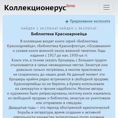
Коллекционерус
Бета
Предложение экспоната
НАЙДЕН 1 ЭКСПОНАТ
НАЙДЕН 1 ЭКСПОНАТ
Библиотека Красноармейца
В коллекцию входят книги серий «Библиотека
Красноармейца», «Библиотека Краснофлотца», «Осоавиахим»
и схожие книги военной около военной тематики. Годы
издания с 1917 до нач.
1930-ых
гг.
Книги эти, а точнее сказать брошюры, с большим трудом
отыскиваются в самых неожиданных местах. Зачастую они
довольно сильно потрёпаны, а многие практически
не сохранились до наших дней. На данный момент эти
брошюры крайне редко встречаются в свободной продаже.
Красноармейцы их не берегли, а бумагу использовали
на самокрутки и прочие надобности. Многие авторы
и художники были репрессированы, поэтому книги изымались
из свободной продажи и библиотек, зачастую их уничтожали
или отправляли в спецхран.
Двадцатые годы — это период обостренной идеологической
борьбы в литературе, время создания и активной
деятельности множества литературных групп, кружков,