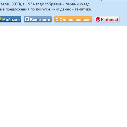
ателей (ССП), в 1934 году собравший первый съезд.
ые предложения по покупке книг данной тематики.
Мой мир
Вконтакте
Одноклассники
Pinterest