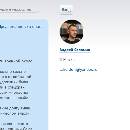
Вход
Предложение экспоната
Андрей Соломин
Москва
ги военной около
sakerdon@yandex.ru
вольно сильно
ются в свободной
 художники были
и в спецхран.
ости множества
 «обновленный»
жение долгу выше
символом власти,
начало полного
здан единый Союз