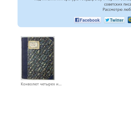
советских пис
Рассмотрю люб
Facebook
Twitter
Конволют четырех изданий библиотеки ``На страже СССР``.