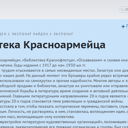
ДЕН 1 ЭКСПОНАТ
НАЙДЕН 1 ЭКСПОНАТ
тека Красноармейца
ноармейца», «Библиотека Краснофлотца», «Осоавиахим» и схожие кни
матики. Годы издания с 1917 до нач.
1930-ых
гг.
м трудом отыскиваются в самых неожиданных местах. Зачастую они до
до наших дней. На данный момент эти брошюры крайне редко встреча
 использовали на самокрутки и прочие надобности. Многие авторы и
вободной продажи и библиотек, зачастую их уничтожали или отправлял
огической борьбы в литературе, время создания и активной деятельн
динений. Главными литературными направлениями
20-х
годов являются
ратуры
20-х
годов становится тема революции и гражданской войны.
остояла в том, чтобы показать исторические перемены, поставить слу
ым. Личность, не растворяясь в нем, становилась воплощением идеи, 
ром масс, воплощающим силу коллектива.
перестройке литературно-художественных организаций», положившее 
шевиков, ликвидировавшее все прежние организации и группы. Был со