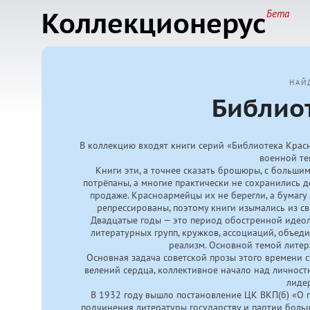
Коллекционерус
Бета
НАЙ
Библио
В коллекцию входят книги серий «Библиотека Крас
военной те
Книги эти, а точнее сказать брошюры, с больши
потрёпаны, а многие практически не сохранились 
продаже. Красноармейцы их не берегли, а бумагу
репрессированы, поэтому книги изымались из с
Двадцатые годы — это период обостренной идеол
литературных групп, кружков, ассоциаций, объе
реализм. Основной темой лите
Основная задача советской прозы этого времени с
велений сердца, коллективное начало над личностн
лиде
В 1932 году вышло постановление ЦК ВКП(б) «О 
подчинения литературы государству и партии боль