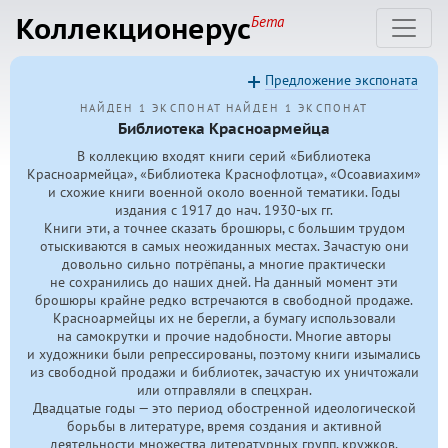
Коллекционерус
Бета
Предложение экспоната
НАЙДЕН 1 ЭКСПОНАТ
НАЙДЕН 1 ЭКСПОНАТ
Библиотека Красноармейца
В коллекцию входят книги серий «Библиотека
Красноармейца», «Библиотека Краснофлотца», «Осоавиахим»
и схожие книги военной около военной тематики. Годы
издания с 1917 до нач.
1930-ых
гг.
Книги эти, а точнее сказать брошюры, с большим трудом
отыскиваются в самых неожиданных местах. Зачастую они
довольно сильно потрёпаны, а многие практически
не сохранились до наших дней. На данный момент эти
брошюры крайне редко встречаются в свободной продаже.
Красноармейцы их не берегли, а бумагу использовали
на самокрутки и прочие надобности. Многие авторы
и художники были репрессированы, поэтому книги изымались
из свободной продажи и библиотек, зачастую их уничтожали
или отправляли в спецхран.
Двадцатые годы — это период обостренной идеологической
борьбы в литературе, время создания и активной
деятельности множества литературных групп, кружков,