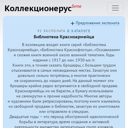
Коллекционерус
Бета
Предложение экспоната
92 ЭКСПОНАТА
О КАТАЛОГЕ
Библиотека Красноармейца
В коллекцию входят книги серий «Библиотека
Красноармейца», «Библиотека Краснофлотца», «Осоавиахим»
и схожие книги военной около военной тематики. Годы
издания с 1917 до нач.
1930-ых
гг.
Книги эти, а точнее сказать брошюры, с большим трудом
отыскиваются в самых неожиданных местах. Зачастую они
довольно сильно потрёпаны, а многие практически
не сохранились до наших дней. На данный момент эти
брошюры крайне редко встречаются в свободной продаже.
Красноармейцы их не берегли, а бумагу использовали
на самокрутки и прочие надобности. Многие авторы
и художники были репрессированы, поэтому книги изымались
из свободной продажи и библиотек, зачастую их уничтожали
или отправляли в спецхран.
Двадцатые годы — это период обостренной идеологической
борьбы в литературе, время создания и активной
деятельности множества литературных групп, кружков,